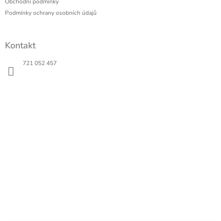
t
Obchodní podmínky
í
Podmínky ochrany osobních údajů
Kontakt
721 052 457