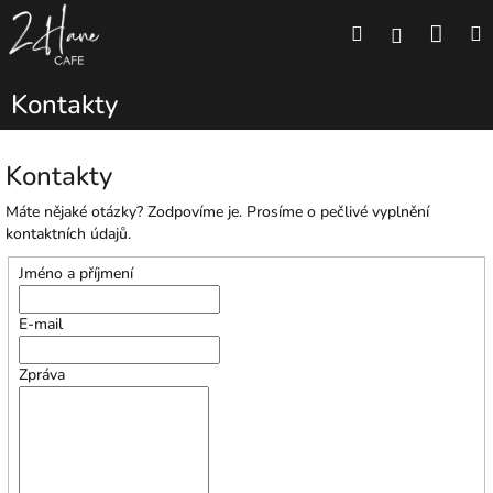
Přejít
Náku
Hledat
M
na
Přihlášení
obsah
koší
Kontakty
Kontakty
Máte nějaké otázky? Zodpovíme je. Prosíme o pečlivé vyplnění
kontaktních údajů.
Jméno a příjmení
E-mail
Zpráva