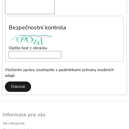
Bezpečnostní kontrola
Opište text z obrázku
Vložením zprávy souhlasíte s
podmínkami ochrany osobních
údajů
Odeslat
Z
á
Informace pro vás
p
a
Jak nakupovat