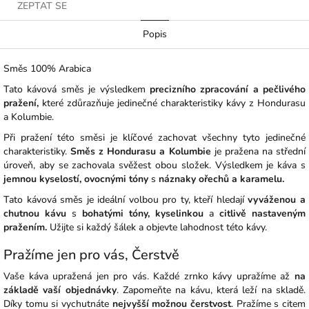
ZEPTAT SE
Popis
Směs 100% Arabica
Tato kávová směs je výsledkem
precizního zpracování a pečlivého
pražení,
které zdůrazňuje jedinečné charakteristiky kávy z Hondurasu
a Kolumbie.
Při pražení této směsi je klíčové zachovat všechny tyto jedinečné
charakteristiky.
Směs z Hondurasu a Kolumbie
je pražena na střední
úroveň, aby se zachovala svěžest obou složek. Výsledkem je káva s
jemnou kyselostí, ovocnými tóny
s
náznaky ořechů a karamelu.
Tato kávová směs je ideální volbou pro ty, kteří hledají
vyváženou a
chutnou kávu
s
bohatými tóny, kyselinkou
a
citlivě nastaveným
pražením.
Užijte si každý šálek a objevte lahodnost této kávy.
Pražíme jen pro vás, Čerstvě
Vaše káva upražená jen pro vás. Každé zrnko kávy upražíme až
na
základě vaší objednávky
. Zapomeňte na kávu, která leží na skladě.
Díky tomu si vychutnáte
nejvyšší možnou čerstvost
. Pražíme s citem