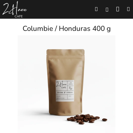
Přejít
Náku
Hledat
M
na
Přihlášení
obsah
koší
Columbie / Honduras 400 g