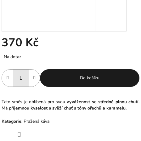
370 Kč
Měrná
Na dotaz
cena:
Do košíku
Tato směs je oblíbená pro svou
vyváženost se středně plnou chutí.
Má
příjemnou kyselost
a
svěží chuť s tóny ořechů a karamelu.
Kategorie
:
Pražená káva