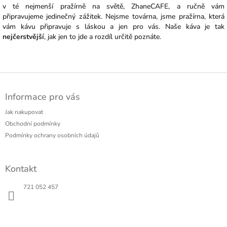
v té nejmenší pražírně na světě, ZhaneCAFE, a ručně vám
připravujeme jedinečný zážitek. Nejsme továrna, jsme pražírna, která
vám kávu připravuje s láskou a jen pro vás. Naše káva je tak
nejčerstvější
, jak jen to jde a rozdíl určitě poznáte.
Z
á
Informace pro vás
p
a
Jak nakupovat
t
Obchodní podmínky
í
Podmínky ochrany osobních údajů
Kontakt
721 052 457