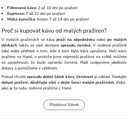
Filtrovaná káva:
2 až 10 dní po pražení
Espresso:
7 až 21 dní po pražení
Moka konvička:
kolem 7 až 14 dní po pražení
Proč si kupovat kávu od malých pražíren?
V malých pražírnách se káva
praží na objednávku
nebo
po malých
dávkách
, takže se vám dostane
opravdu čerstvá
. V rodinné pražírně
také máte přehled o tom, kde a kým byla káva upražena. Naši kávu
pražíme na Hané, a protože jsme nejmenší pražírna na světě, můžete
se spolehnout, že bude opravdu čerstvá. Rádi zodpovíme jakékoliv
dotazy a pomůžeme s výběrem.
Pokud chcete
opravdu dobrý šálek kávy
,
čerstvost
je základ. Sledujte
datum pražení
,
důvěřujte vůni
a
dejte šanci malým pražírnám,
třeba
jako je ta naše, rodinná pražírna z Hané.
Předchozí článek
Z
á