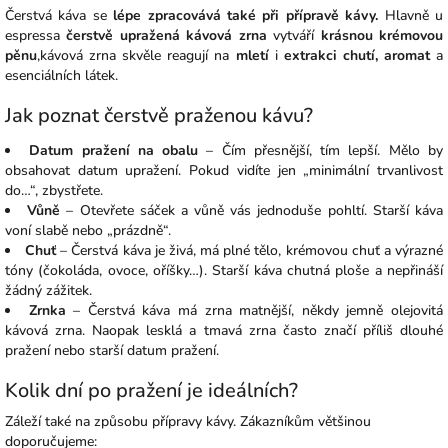
Čerstvá káva se
lépe zpracovává také při přípravě kávy.
Hlavně u
espressa
čerstvě upražená kávová zrna
vytváří
krásnou krémovou
pěnu
,kávová zrna skvěle reagují na
mletí
i
extrakci chutí, aromat
a
esenciálních látek.
Jak poznat čerstvě praženou kávu?
Datum pražení na obalu
– Čím přesnější, tím lepší. Mělo by
obsahovat datum upražení. Pokud vidíte jen „minimální trvanlivost
do…“, zbystřete.
Vůně
– Otevřete sáček a vůně vás jednoduše pohltí. Starší káva
voní slabě nebo „prázdně“.
Chuť
– Čerstvá káva je živá, má plné tělo, krémovou chuť a výrazné
tóny (čokoláda, ovoce, oříšky…). Starší káva chutná ploše a nepřináší
žádný zážitek.
Zrnka
– Čerstvá káva má zrna matnější, někdy jemně olejovitá
kávová zrna. Naopak lesklá a tmavá zrna často značí příliš dlouhé
pražení nebo starší datum pražení.
Kolik dní po pražení je ideálních?
Záleží také na způsobu přípravy kávy. Zákazníkům většinou
doporučujeme: