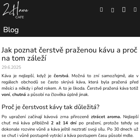
Přejít
Náku
Hledat
M
na
Přihlášení
obsah
koší
Blog
Jak poznat čerstvě praženou kávu a proč
na tom záleží
29.6.2025
Káva je nejlepší, když je
čerstvá
. Možná to zní samozřejmě, ale v
regálech obchodů se často skrývá káva, která byla pražená před
měsíci a někdy i před rokem. A to je škoda. Čerstvě pražená káva totiž
voní
,
chutná
a působí na člověka úplně jinak.
Proč je čerstvost kávy tak důležitá?
Po upražení začínají kávová zrna přirozeně
ztrácet aroma.
Nejlepší
chuť má káva přibližně
2 až 14 dní
po pražení, protože tehdy se
dokonale rozvine vůně a káva ještě neztratí svoji sílu. Po 30 dnech už
se chuť i vůně postupně vytrácí a káva postupem času působí mdle.