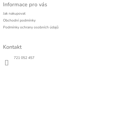
Informace pro vás
p
a
Jak nakupovat
t
Obchodní podmínky
í
Podmínky ochrany osobních údajů
Kontakt
721 052 457